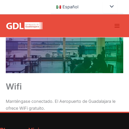
Ir
Español
al
contenido
Wifi
Manténgase conectado. El Aeropuerto de Guadalajara le
ofrece WiFi gratuito.