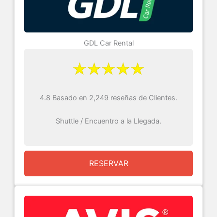
GDL Car Rental
4.8 Basado en 2,249 reseñas de Clientes.
Shuttle / Encuentro a la Llegada.
RESERVAR