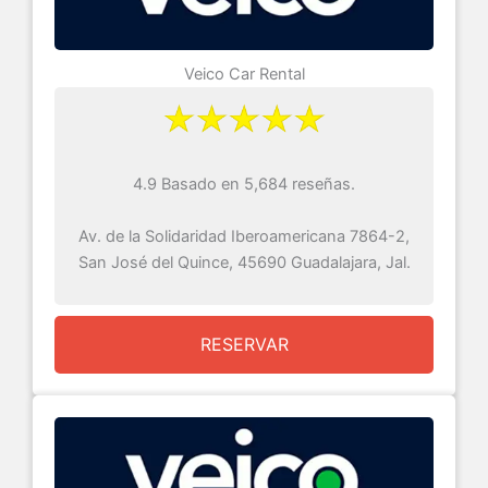
Veico Car Rental
4.9 Basado en 5,684 reseñas.
Av. de la Solidaridad Iberoamericana 7864-2,
San José del Quince, 45690 Guadalajara, Jal.
RESERVAR