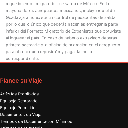
requerimientos migratorios de salida de México. En la
mayoría de los aeropuertos mexicanos, incluyendo el de
Guadalajara no existe un control de pasaportes de salida,
por lo que lo único que deberás hacer, es entregar la parte
inferior del Formato Migratorio de Extranjeros que obtuviste
al ingresar al país. En caso de haberlo extraviado deberás
primero acercarte a la oficina de migración en el aeropuerto,
para obtener una reposición y pagar la multa
correspondiente.
Planee su Viaje
Artículos Prohibidos
Equipaje Demorado
Equipaje Permitido
Documentos de Viaje
Tiempos de Documentación Mínimos